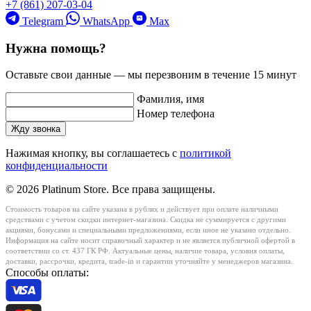
+7 (861) 207-03-04
Telegram
WhatsApp
Max
Нужна помощь?
Оставьте свои данные — мы перезвоним в течение 15 минут
Фамилия, имя
Номер телефона
Жду звонка
Нажимая кнопку, вы соглашаетесь с
политикой
конфиденциальности
© 2026 Platinum Store. Все права защищены.
Стоимость товаров на сайте указана в рублях и действует при оплате наличными
средствами с учетом скидки интернет-магазина. Скидка не суммируется с другими
акциями, бонусами и специальными предложениями, если иное не указано отдельно.
Информация на сайте носит справочный характер и не является публичной офертой в
соответствии со ст. 437 ГК РФ. Актуальные цены, наличие товара, условия оплаты,
доставки, рассрочки, кредита, trade-in и гарантии уточняйте у менеджеров магазина.
Способы оплаты: