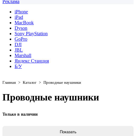
Реклама
iPhone
iPad
MacBook
Dyson
Sony PlayStation
GoPro
DJI
JBL
Marshall
Яндекс Станция
Б/У
Главная
>
Каталог
>
Проводные наушники
Проводные наушники
Только в наличии