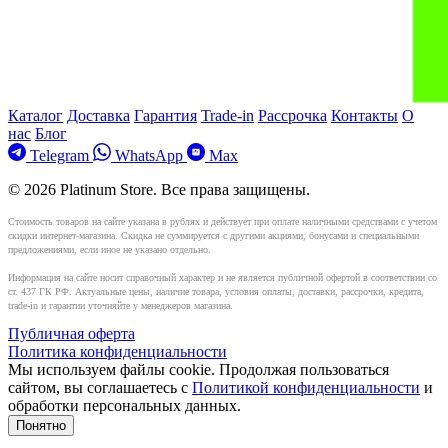
Каталог
Доставка
Гарантия
Trade-in
Рассрочка
Контакты
О
нас
Блог
Telegram
WhatsApp
Max
© 2026 Platinum Store. Все права защищены.
Стоимость товаров на сайте указана в рублях и действует при оплате наличными средствами с учетом
скидки интернет-магазина. Скидка не суммируется с другими акциями, бонусами и специальными
предложениями, если иное не указано отдельно.
Информация на сайте носит справочный характер и не является публичной офертой в соответствии со
ст. 437 ГК РФ. Актуальные цены, наличие товара, условия оплаты, доставки, рассрочки, кредита,
trade-in и гарантии уточняйте у менеджеров магазина.
Публичная оферта
Политика конфиденциальности
Мы используем файлы cookie. Продолжая пользоваться
сайтом, вы соглашаетесь с
Политикой конфиденциальности
и
обработки персональных данных.
Понятно