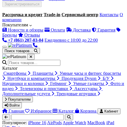
Зарегистрироваться
Ваш город:
Краснодар
Рассрочка и кредит
Trade-in
Сервисный центр
Контакты
О
компании
Покупателям
Новости и обзоры
Оплата
Доставка
Гарантия
Бренды
Отзывы
+7 (861) 207-03-04
Ежедневно с 10:00 до 22:00
Поиск товаров...
Каталог
Смартфоны
Планшеты
Умные часы и фитнес браслеты
Ноутбуки и компьютеры
Продукция Dyson
Б/У
Наушники и колонки
Гейминг
Умные гаджеты
Фото и
видео
Телевизоры и приставки
Аксессуары
Дополнительные услуги
Трендовые игрушки
Покупателям
Войти
Главная
Избранное
Каталог
Корзина
Кабинет
Популярное:
iPhone 16
AirPods
Apple Watch
MacBook
iPad