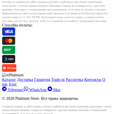
Стоимость товаров на сайте указана в рублях и действует при оплате наличными
средствами с учетом скидки интернет-магазина. Скидка не суммируется с другими
акциями, бонусами и специальными предложениями, если иное не указано отдельно.
Информация на сайте носит справочный характер и не является публичной офертой в
соответствии со ст. 437 ГК РФ. Актуальные цены, наличие товара, условия оплаты,
доставки, рассрочки, кредита, trade-in и гарантии уточняйте у менеджеров магазина.
Способы оплаты:
МИР
СБП
Я.Сплит
Каталог
Доставка
Гарантия
Trade-in
Рассрочка
Контакты
О
нас
Блог
Telegram
WhatsApp
Max
© 2026 Platinum Store. Все права защищены.
Стоимость товаров на сайте указана в рублях и действует при оплате наличными средствами с учетом
скидки интернет-магазина. Скидка не суммируется с другими акциями, бонусами и специальными
предложениями, если иное не указано отдельно.