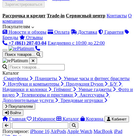
Зарегистрироваться
Ваш город:
Краснодар
Рассрочка и кредит
Trade-in
Сервисный центр
Контакты
О
компании
Покупателям
Новости и обзоры
Оплата
Доставка
Гарантия
Бренды
Отзывы
+7 (861) 207-03-04
Ежедневно с 10:00 до 22:00
Поиск товаров...
Каталог
Смартфоны
Планшеты
Умные часы и фитнес браслеты
Ноутбуки и компьютеры
Продукция Dyson
Б/У
Наушники и колонки
Гейминг
Умные гаджеты
Фото и
видео
Телевизоры и приставки
Аксессуары
Дополнительные услуги
Трендовые игрушки
Покупателям
Войти
Главная
Избранное
Каталог
Корзина
Кабинет
Популярное:
iPhone 16
AirPods
Apple Watch
MacBook
iPad