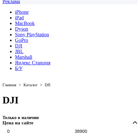
Реклама
iPhone
iPad
MacBook
Dyson
Sony PlayStation
GoPro
DJI
JBL
Marshall
Яндекс Станция
Б/У
Главная
>
Каталог
>
DJI
DJI
Только в наличии
Цена на сайте